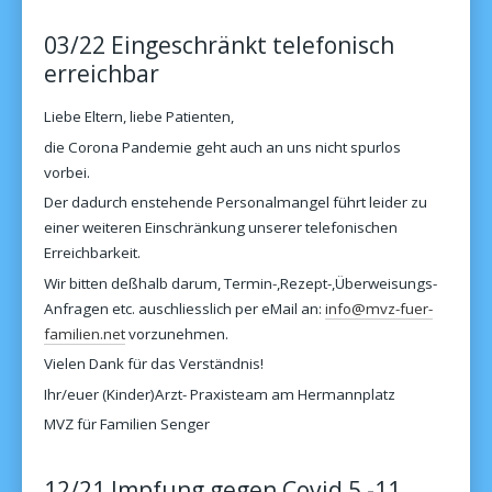
03/22 Eingeschränkt telefonisch
erreichbar
Liebe Eltern, liebe Patienten,
die Corona Pandemie geht auch an uns nicht spurlos
vorbei.
Der dadurch enstehende Personalmangel führt leider zu
einer weiteren Einschränkung unserer telefonischen
Erreichbarkeit.
Wir bitten deßhalb darum, Termin-,Rezept-,Überweisungs-
Anfragen etc. auschliesslich per eMail an:
info@mvz-fuer-
familien.net
vorzunehmen.
Vielen Dank für das Verständnis!
Ihr/euer (Kinder)Arzt- Praxisteam am Hermannplatz
MVZ für Familien Senger
12/21 Impfung gegen Covid 5 -11